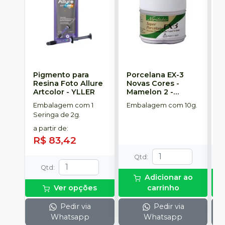
Pigmento para
Porcelana EX-3
I
Resina Foto Allure
Novas Cores -
P
Artcolor
-
YLLER
Mamelon 2
-
I
NORITAKE
Embalagem com 1
Embalagem com 10g.
E
Seringa de 2g.
a partir de
:
R$ 83,42
Qtd
:
Qtd
:
Adicionar ao
Ver opções
carrinho
Pedir via
Pedir via
Whatsapp
Whatsapp