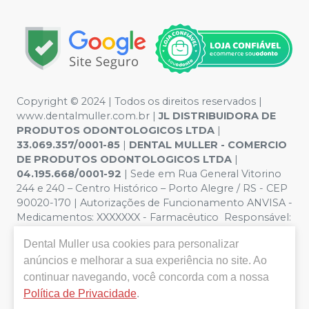
Copyright © 2024 | Todos os direitos reservados |
www.dentalmuller.com.br |
JL DISTRIBUIDORA DE
PRODUTOS ODONTOLOGICOS LTDA
|
33.069.357/0001-85
|
DENTAL MULLER - COMERCIO
DE PRODUTOS ODONTOLOGICOS LTDA
|
04.195.668/0001-92
| Sede em Rua General Vitorino
244 e 240 – Centro Histórico – Porto Alegre / RS - CEP
90020-170 | Autorizações de Funcionamento ANVISA -
Medicamentos: XXXXXXX - Farmacêutico Responsável:
Marien Pinto Aires nº 52095 | Política de Privacidade e
Dental Muller
usa cookies para personalizar
Segurança - Fotos meramente ilustrativas - Os preços e
condições da loja virtual estão sujeitos a alterações. Em
anúncios e melhorar a sua experiência no site. Ao
caso de divergência de preços no site, o valor válido é o
continuar navegando, você concorda com a nossa
do Carrinho de Compra. Não vendemos por atacado,
Política de Privacidade
.
por isso nos reservamos o direito de não atender