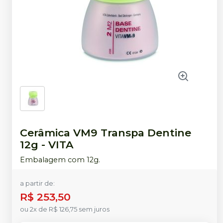
Cerâmica VM9 Transpa Dentine
12g
-
VITA
Embalagem com 12g.
a partir de:
R$ 253,50
ou
2
x
de
R$ 126,75
sem juros