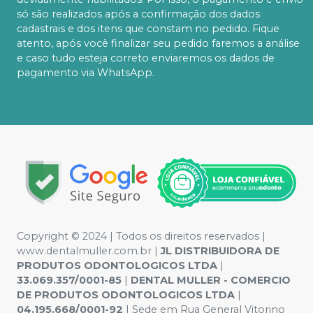
só são realizados após a confirmação dos dados
cadastrais e dos itens que constam no pedido. Fique
atento, após você finalizar seu pedido faremos a análise
e caso tudo esteja correto enviaremos os dados de
pagamento via WhatsApp.
Copyright © 2024 | Todos os direitos reservados |
www.dentalmuller.com.br |
JL DISTRIBUIDORA DE
PRODUTOS ODONTOLOGICOS LTDA
|
33.069.357/0001-85
|
DENTAL MULLER - COMERCIO
DE PRODUTOS ODONTOLOGICOS LTDA
|
04.195.668/0001-92
| Sede em Rua General Vitorino