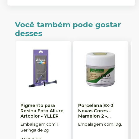
Você também pode gostar
desses
Pigmento para
Porcelana EX-3
I
Resina Foto Allure
Novas Cores -
P
Artcolor
-
YLLER
Mamelon 2
-
I
NORITAKE
Embalagem com 1
Embalagem com 10g.
E
Seringa de 2g.
a partir de
: