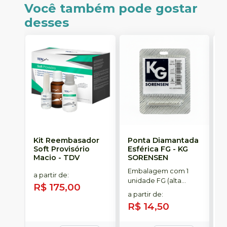
Você também pode gostar
desses
Kit Reembasador
Ponta Diamantada
R
Soft Provisório
Esférica FG
-
KG
S
Macio
-
TDV
SORENSEN
Embalagem com 1
C
a partir de
:
unidade FG (alta
p
R$ 175,00
rotação).
t
a partir de
:
R$ 14,50