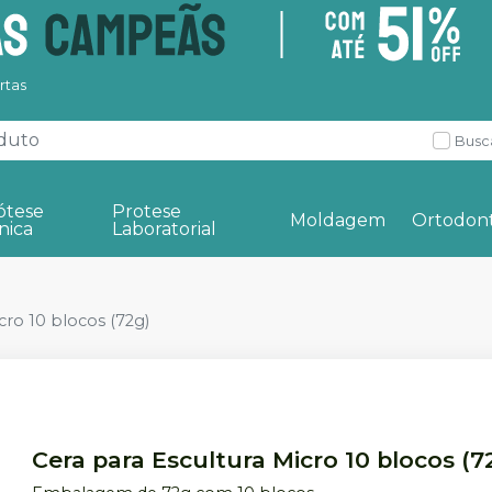
rtas
Busc
ótese
Protese
Moldagem
Ortodont
nica
Laboratorial
cro 10 blocos (72g)
Cera para Escultura Micro 10 blocos (7