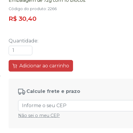
Embalagem de 72g com 10 blocos.
Código do produto
:
2266
R$ 30,40
Quantidade
:
Adicionar ao carrinho
Calcule frete e prazo
Não sei o meu CEP