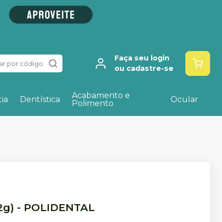
Faça seu login
ar por código
ou cadastre-se
Acabamento e
ia
Dentística
Ocular
Polimento
2g)
-
POLIDENTAL