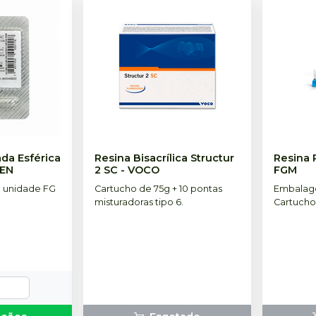
da Esférica
Resina Bisacrílica Structur
Resina 
SEN
2 SC
-
VOCO
FGM
 unidade FG
Cartucho de 75g + 10 pontas
Embalag
misturadoras tipo 6.
Cartucho
ponteira