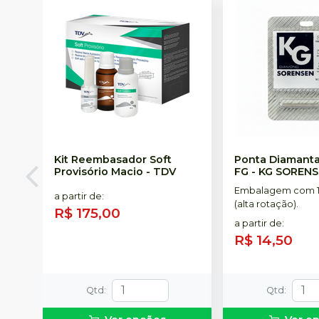
Kit Reembasador Soft
Ponta Diamanta
Provisório Macio
-
TDV
FG
-
KG SOREN
Embalagem com 1
a partir de
:
(alta rotação).
R$ 175,00
a partir de
:
R$ 14,50
Qtd
:
Qtd
: