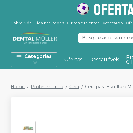
Sobre Nós
Siga nas Redes
Cursos e Eventos
WhatsApp
Ofe
Categorias
Pr
Ofertas
Descartáveis
Clí
Home
Prótese Clínica
Cera
Cera para Escultura Mi