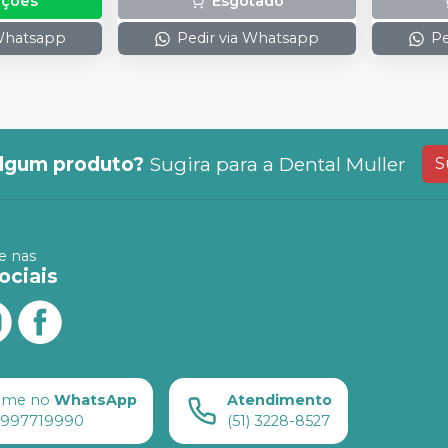
pções
Esgotado
 Whatsapp
Pedir via Whatsapp
Pe
lgum produto?
Sugira para a
Dental Muller
S
 nas
ociais
ame no
WhatsApp
Atendimento
) 997719990
(51) 3228-8527