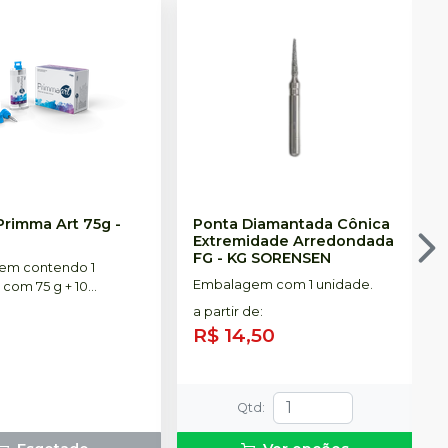
Primma Art 75g
-
Ponta Diamantada Cônica
Extremidade Arredondada
FG
-
KG SORENSEN
em contendo 1
Embalagem com 1 unidade.
 com 75 g + 10
s de automistura
a partir de
:
R$ 14,50
Qtd
: