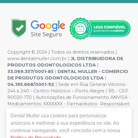
Copyright © 2024 | Todos os direitos reservados |
www.dentalmuller.com.br |
JL DISTRIBUIDORA DE
PRODUTOS ODONTOLOGICOS LTDA
|
33.069.357/0001-85
|
DENTAL MULLER - COMERCIO
DE PRODUTOS ODONTOLOGICOS LTDA
|
04.195.668/0001-92
| Sede em Rua General Vitorino
244 e 240 – Centro Histórico – Porto Alegre / RS - CEP
90020-170 | Autorizações de Funcionamento ANVISA -
Medicamentos: XXXXXXX - Farmacêutico Responsável:
Marien Pinto Aires nº 52095 | Política de Privacidade e
Dental Muller
usa cookies para personalizar
Segurança - Fotos meramente ilustrativas - Os preços e
anúncios e melhorar a sua experiência no site. Ao
condições da loja virtual estão sujeitos a alterações. Em
caso de divergência de preços no site, o valor válido é o
continuar navegando, você concorda com a nossa
do Carrinho de Compra. Não vendemos por atacado,
Política de Privacidade
.