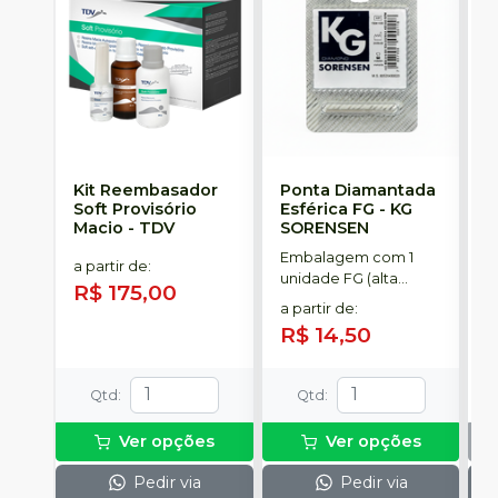
Kit Reembasador
Ponta Diamantada
R
Soft Provisório
Esférica FG
-
KG
S
Macio
-
TDV
SORENSEN
Embalagem com 1
C
a partir de
:
unidade FG (alta
p
R$ 175,00
rotação).
t
a partir de
:
R$ 14,50
Qtd
:
Qtd
:
Ver opções
Ver opções
Pedir via
Pedir via