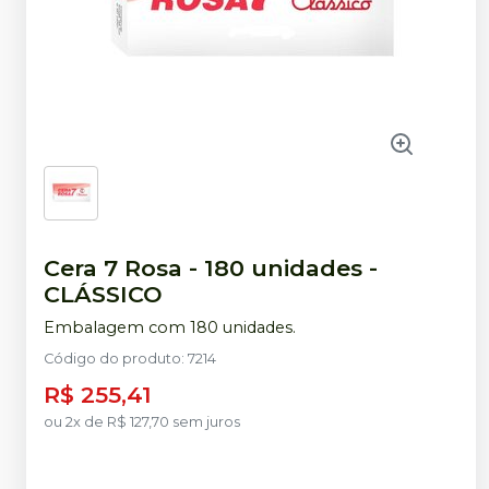
Cera 7 Rosa - 180 unidades
-
CLÁSSICO
Embalagem com 180 unidades.
Código do produto
:
7214
R$ 255,41
ou
2
x
de
R$ 127,70
sem juros