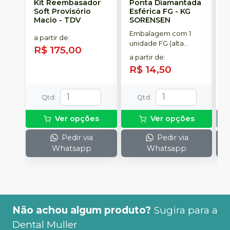
Kit Reembasador
Ponta Diamantada
R
Soft Provisório
Esférica FG
-
KG
S
Macio
-
TDV
SORENSEN
Embalagem com 1
C
a partir de
:
unidade FG (alta
p
R$ 175,00
rotação).
t
a partir de
:
R$ 14,50
Qtd
:
Qtd
:
Ver opções
Ver opções
Pedir via
Pedir via
Whatsapp
Whatsapp
Não achou algum produto?
Sugira para a
Dental Muller