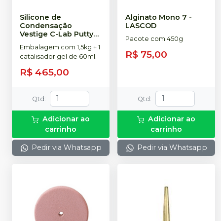
Silicone de
Alginato Mono 7
-
Condensação
LASCOD
Vestige C-Lab Putty
Pacote com 450g
85 1,5Kg + 1
Embalagem com 1,5kg + 1
Catalisador 60ml (Ref.
R$ 75,00
catalisador gel de 60ml.
2L1012)
-
TRAYART
R$ 465,00
Qtd
:
Qtd
:
Adicionar ao
Adicionar ao
carrinho
carrinho
Pedir via Whatsapp
Pedir via Whatsapp