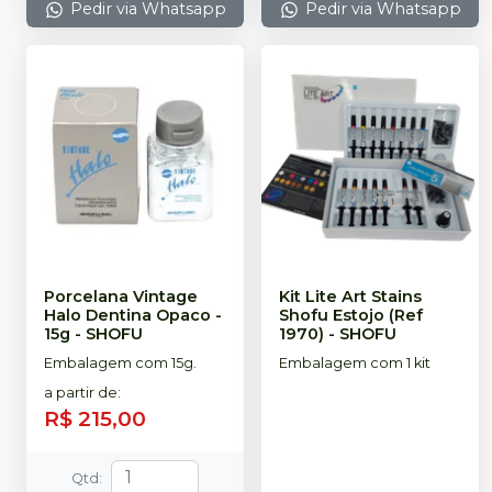
Pedir via Whatsapp
Pedir via Whatsapp
Porcelana Vintage
Kit Lite Art Stains
Halo Dentina Opaco -
Shofu Estojo (Ref
15g
-
SHOFU
1970)
-
SHOFU
Embalagem com 15g.
Embalagem com 1 kit
a partir de
:
R$ 215,00
Qtd
: