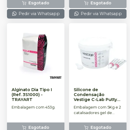
Esgotado
Esgotado
Pedir via Whatsapp
Pedir via Whatsapp
Alginato Dia Tipo I
Silicone de
(Ref. 3S1000)
-
Condensação
TRAYART
Vestige C-Lab Putty
85 5Kg + 2
Embalagem com 453g.
Embalagem com 5Kg e 2
catalisadores 60ml
catalisadores gel de
cada (Ref. 2L1001)
-
60ml cada.
TRAYART
Esgotado
Esgotado