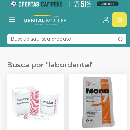
Busca por "
labordental
"