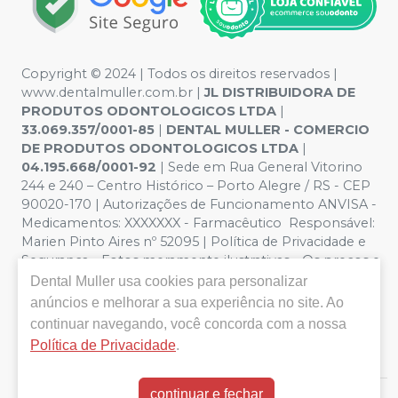
Copyright © 2024 | Todos os direitos reservados |
www.dentalmuller.com.br |
JL DISTRIBUIDORA DE
PRODUTOS ODONTOLOGICOS LTDA
|
33.069.357/0001-85
|
DENTAL MULLER - COMERCIO
DE PRODUTOS ODONTOLOGICOS LTDA
|
04.195.668/0001-92
| Sede em Rua General Vitorino
244 e 240 – Centro Histórico – Porto Alegre / RS - CEP
90020-170 | Autorizações de Funcionamento ANVISA -
Medicamentos: XXXXXXX - Farmacêutico Responsável:
Marien Pinto Aires nº 52095 | Política de Privacidade e
Segurança - Fotos meramente ilustrativas - Os preços e
condições da loja virtual estão sujeitos a alterações. Em
Dental Muller
usa cookies para personalizar
caso de divergência de preços no site, o valor válido é o
anúncios e melhorar a sua experiência no site. Ao
do Carrinho de Compra. Não vendemos por atacado,
continuar navegando, você concorda com a nossa
por isso nos reservamos o direito de não atender
Política de Privacidade
.
compras de grandes volumes pelo site.
continuar e fechar