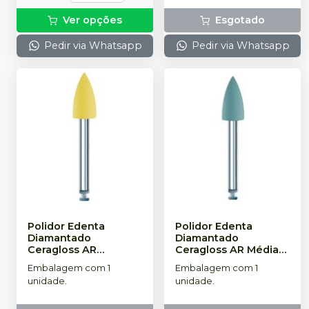
Ver opções
Esgotado
Pedir via Whatsapp
Pedir via Whatsapp
Polidor Edenta
Polidor Edenta
Diamantado
Diamantado
Ceragloss AR
Ceragloss AR Média-
Superfina Amarela
-
Grossa Azul
-
EDENTA
Embalagem com 1
Embalagem com 1
EDENTA
unidade.
unidade.