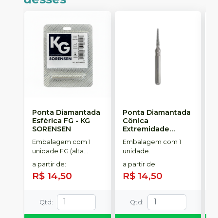
Ponta Diamantada
Ponta Diamantada
P
Esférica FG
-
KG
Cônica
I
SORENSEN
Extremidade
-
Arredondada FG
-
Embalagem com 1
Embalagem com 1
E
KG SORENSEN
unidade FG (alta
unidade.
u
rotação).
a partir de
:
a partir de
:
a
R$ 14,50
R$ 14,50
R
Qtd
:
Qtd
: