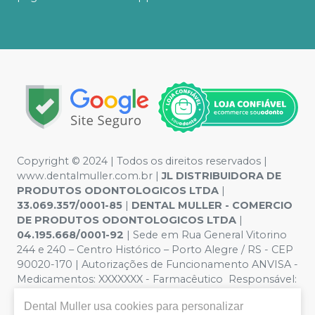
Copyright © 2024 | Todos os direitos reservados |
www.dentalmuller.com.br |
JL DISTRIBUIDORA DE
PRODUTOS ODONTOLOGICOS LTDA
|
33.069.357/0001-85
|
DENTAL MULLER - COMERCIO
DE PRODUTOS ODONTOLOGICOS LTDA
|
04.195.668/0001-92
| Sede em Rua General Vitorino
244 e 240 – Centro Histórico – Porto Alegre / RS - CEP
90020-170 | Autorizações de Funcionamento ANVISA -
Medicamentos: XXXXXXX - Farmacêutico Responsável:
Marien Pinto Aires nº 52095 | Política de Privacidade e
Dental Muller
usa cookies para personalizar
Segurança - Fotos meramente ilustrativas - Os preços e