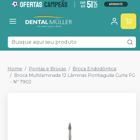
Home
Pontas e Brocas
Broca Endodôntica
Broca Multilaminada 12 Lâminas Pontiaguda Curta FG
- Nº 7902