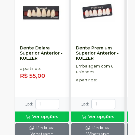
Dente Delara
Dente Premium
D
Superior Anterior
-
Superior Anterior
-
S
KULZER
KULZER
-
Embalagem com 6
E
a partir de
:
unidades.
p
R$ 55,00
D
a partir de
:
a
R
Qtd
:
Qtd
:
Ver opções
Ver opções
Pedir via
Pedir via
Whatsapp
Whatsapp