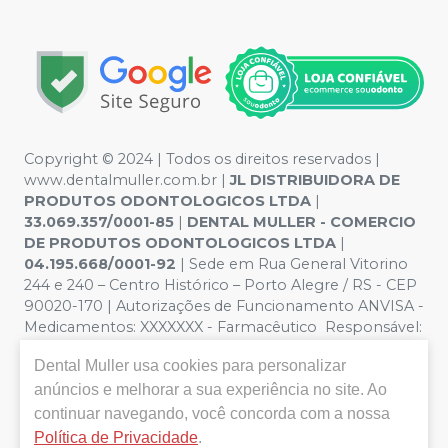
Copyright © 2024 | Todos os direitos reservados |
www.dentalmuller.com.br |
JL DISTRIBUIDORA DE
PRODUTOS ODONTOLOGICOS LTDA
|
33.069.357/0001-85
|
DENTAL MULLER - COMERCIO
DE PRODUTOS ODONTOLOGICOS LTDA
|
04.195.668/0001-92
| Sede em Rua General Vitorino
244 e 240 – Centro Histórico – Porto Alegre / RS - CEP
90020-170 | Autorizações de Funcionamento ANVISA -
Medicamentos: XXXXXXX - Farmacêutico Responsável:
Marien Pinto Aires nº 52095 | Política de Privacidade e
Dental Muller
usa cookies para personalizar
Segurança - Fotos meramente ilustrativas - Os preços e
anúncios e melhorar a sua experiência no site. Ao
condições da loja virtual estão sujeitos a alterações. Em
caso de divergência de preços no site, o valor válido é o
continuar navegando, você concorda com a nossa
do Carrinho de Compra. Não vendemos por atacado,
Política de Privacidade
.