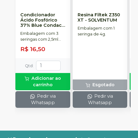
Condicionador
Resina Filtek Z350
K
Ácido Fosfórico
XT
-
SOLVENTUM
W
37% Blue Condac
-
c
Embalagem com 1
FGM
P
Embalagem com 3
K
seringa de 4g.
seringas com 2,5ml
1
cada uma e 3
h
R$ 16,50
R
ponteiras para
c
aplicação.
c
e
Qtd
:
c
N
Adicionar ao
(
carrinho
Esgotado
p
e
Pedir via
Pedir via
p
Whatsapp
Whatsapp
1