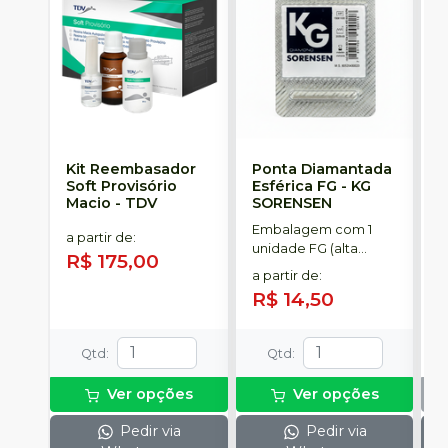
Kit Reembasador
Ponta Diamantada
R
Soft Provisório
Esférica FG
-
KG
S
Macio
-
TDV
SORENSEN
Embalagem com 1
C
a partir de
:
unidade FG (alta
p
R$ 175,00
rotação).
t
a partir de
:
R$ 14,50
Qtd
:
Qtd
:
Ver opções
Ver opções
Pedir via
Pedir via