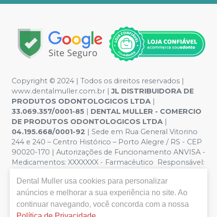
Copyright © 2024 | Todos os direitos reservados |
www.dentalmuller.com.br |
JL DISTRIBUIDORA DE
PRODUTOS ODONTOLOGICOS LTDA
|
33.069.357/0001-85
|
DENTAL MULLER - COMERCIO
DE PRODUTOS ODONTOLOGICOS LTDA
|
04.195.668/0001-92
| Sede em Rua General Vitorino
244 e 240 – Centro Histórico – Porto Alegre / RS - CEP
90020-170 | Autorizações de Funcionamento ANVISA -
Medicamentos: XXXXXXX - Farmacêutico Responsável:
Marien Pinto Aires nº 52095 | Política de Privacidade e
Dental Muller
usa cookies para personalizar
Segurança - Fotos meramente ilustrativas - Os preços e
condições da loja virtual estão sujeitos a alterações. Em
anúncios e melhorar a sua experiência no site. Ao
caso de divergência de preços no site, o valor válido é o
continuar navegando, você concorda com a nossa
do Carrinho de Compra. Não vendemos por atacado,
Política de Privacidade
.