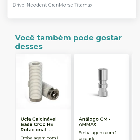
Drive; Neodent GranMorse Titamax
Você também pode gostar
desses
Ucla Calcinável
Análogo CM
-
M
Base CrCo HE
AMMAX
R
Rotacional
-
S
Embalagem com 1
SINGULAR
Embalagem com 1
E
unidade.