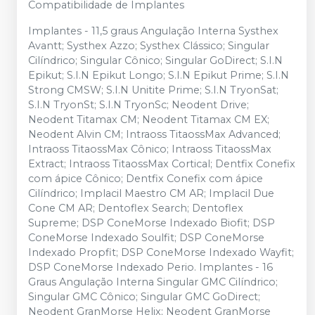
Compatibilidade de Implantes
Implantes - 11,5 graus Angulação Interna Systhex
Avantt; Systhex Azzo; Systhex Clássico; Singular
Cilíndrico; Singular Cônico; Singular GoDirect; S.I.N
Epikut; S.I.N Epikut Longo; S.I.N Epikut Prime; S.I.N
Strong CMSW; S.I.N Unitite Prime; S.I.N TryonSat;
S.I.N TryonSt; S.I.N TryonSc; Neodent Drive;
Neodent Titamax CM; Neodent Titamax CM EX;
Neodent Alvin CM; Intraoss TitaossMax Advanced;
Intraoss TitaossMax Cônico; Intraoss TitaossMax
Extract; Intraoss TitaossMax Cortical; Dentfix Conefix
com ápice Cônico; Dentfix Conefix com ápice
Cilíndrico; Implacil Maestro CM AR; Implacil Due
Cone CM AR; Dentoflex Search; Dentoflex
Supreme; DSP ConeMorse Indexado Biofit; DSP
ConeMorse Indexado Soulfit; DSP ConeMorse
Indexado Propfit; DSP ConeMorse Indexado Wayfit;
DSP ConeMorse Indexado Perio. Implantes - 16
Graus Angulação Interna Singular GMC Cilíndrico;
Singular GMC Cônico; Singular GMC GoDirect;
Neodent GranMorse Helix; Neodent GranMorse