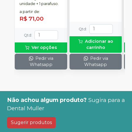
unidade + 1 parafuso.
u
a partir de
:
a
R$ 71,00
R
Qtd
:
Qtd
:
Adicionar ao
Ver opções
carrinho
Pedir via
Pedir via
Whatsapp
Whatsapp
Não achou algum produto?
Sugira para a
Dental Muller
Sugerir produtos