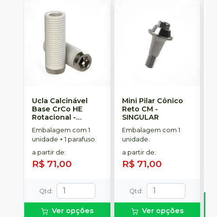
Ucla Calcinável
Mini Pilar Cônico
A
Base CrCo HE
Reto CM
-
I
Rotacional
-
SINGULAR
S
SINGULAR
Embalagem com 1
Embalagem com 1
E
unidade + 1 parafuso.
unidade.
u
a partir de
:
a partir de
:
R$ 71,00
R$ 71,00
Qtd
:
Qtd
:
Ver opções
Ver opções