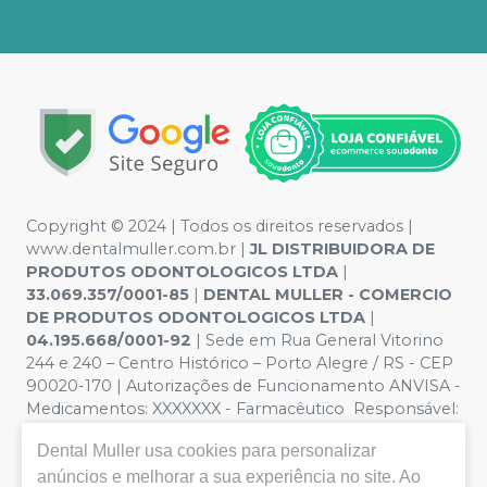
Copyright © 2024 | Todos os direitos reservados |
www.dentalmuller.com.br |
JL DISTRIBUIDORA DE
PRODUTOS ODONTOLOGICOS LTDA
|
33.069.357/0001-85
|
DENTAL MULLER - COMERCIO
DE PRODUTOS ODONTOLOGICOS LTDA
|
04.195.668/0001-92
| Sede em Rua General Vitorino
244 e 240 – Centro Histórico – Porto Alegre / RS - CEP
90020-170 | Autorizações de Funcionamento ANVISA -
Medicamentos: XXXXXXX - Farmacêutico Responsável:
Marien Pinto Aires nº 52095 | Política de Privacidade e
Dental Muller
usa cookies para personalizar
Segurança - Fotos meramente ilustrativas - Os preços e
condições da loja virtual estão sujeitos a alterações. Em
anúncios e melhorar a sua experiência no site. Ao